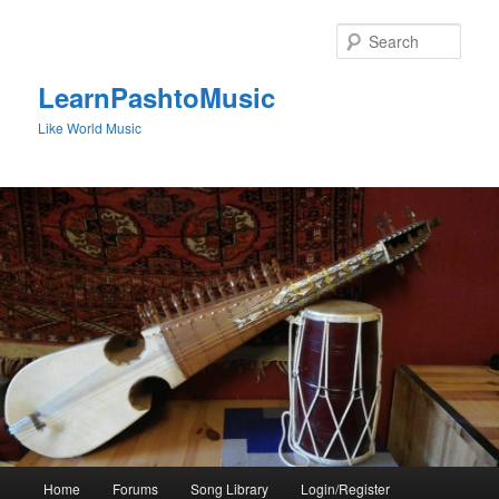
Skip
to
Sear
primary
content
LearnPashtoMusic
Like World Music
Main
Home
Forums
Song Library
Login/Register