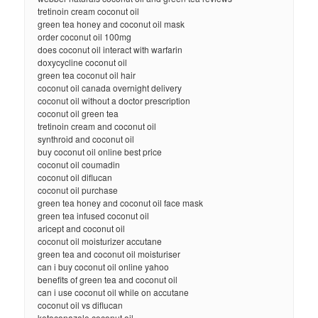
tretinoin cream coconut oil
green tea honey and coconut oil mask
order coconut oil 100mg
does coconut oil interact with warfarin
doxycycline coconut oil
green tea coconut oil hair
coconut oil canada overnight delivery
coconut oil without a doctor prescription
coconut oil green tea
tretinoin cream and coconut oil
synthroid and coconut oil
buy coconut oil online best price
coconut oil coumadin
coconut oil diflucan
coconut oil purchase
green tea honey and coconut oil face mask
green tea infused coconut oil
aricept and coconut oil
coconut oil moisturizer accutane
green tea and coconut oil moisturiser
can i buy coconut oil online yahoo
benefits of green tea and coconut oil
can i use coconut oil while on accutane
coconut oil vs diflucan
ketoconazole coconut oil