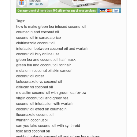
Tags:
how to make green tea infused coconut oil
coumadin and coconut oil
coconut oil in canada price
clotrimazole coconut oil
interaction between coconut oil and warfarin
coconut oil buy online usa
green tea and coconut oil hair mask
green tea and coconut oil for hair
melatonin coconut oil skin cancer
coconut oil order
ketoconazole vs coconut oil
diflucan vs coconut oil
metaslim coconut oil with green tea review
virgin coconut oil and green tea
coconut oil interaction with warfarin
coconut oil effect on coumadin
fluconazole coconut oil
warfarin coconut oil
can you take coconut oil with synthroid
folic acid coconut oil
webber naturals coconut oil and green tea reviews