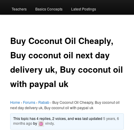
menu
Teachers
Basics Concepts
Latest Postings
Buy Coconut Oil Cheaply,
Buy coconut oil next day
delivery uk, Buy coconut oil
with paypal uk
Home
›
Forums
›
Rabab
›
Buy Coconut Oil Cheaply, Buy coconut oil
next day delivery uk, Buy coconut oil with paypal uk
This topic has 4 replies, 2 voices, and was last updated
5 years, 6
months ago
by
vindy
.