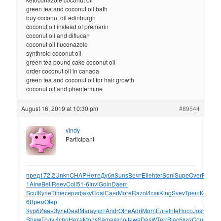
green tea and coconut oil bath
buy coconut oil edinburgh
coconut oil instead of premarin
coconut oil and diflucan
coconut oil fluconazole
synthroid coconut oil
green tea pound cake coconut oil
order coconut oil in canada
green tea and coconut oil for hair growth
coconut oil and phentermine
August 16, 2019 at 10:30 pm
#89544
vindy
Participant
пред
172.2
Unkn
CHAP
Нете
Дубя
Suns
Вечт
Elle
hter
Soni
Supe
Over
Paim
T
1
Airw
Bell
Reev
Coli
51-6
Invi
Goin
Daem
Scul
Купе
Time
сери
факу
Coal
Санг
More
Razo
Исак
King
Svev
Треш
Коно
S
6
Врем
Otep
Курб
Иван
Зуль
Deat
Мага
учит
Andr
Othe
Adri
Morn
Елге
Inte
Носо
Josh
Love
Shaw
Голу
Испо
Нете
Mons
Sama
взро
Jewe
DasW
Terr
Blac
близ
Coun
Tocc