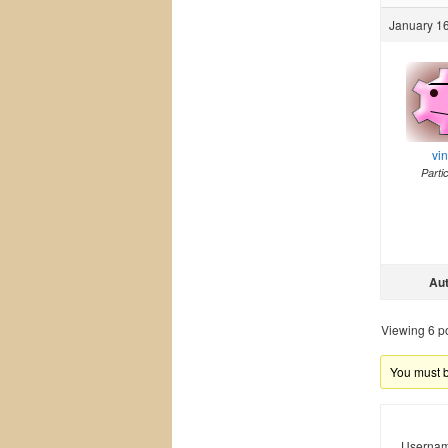
January 16
vi
Parti
Au
Viewing 6 pos
You must be
Usernam