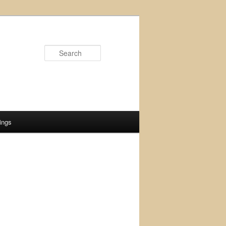
Search
ings