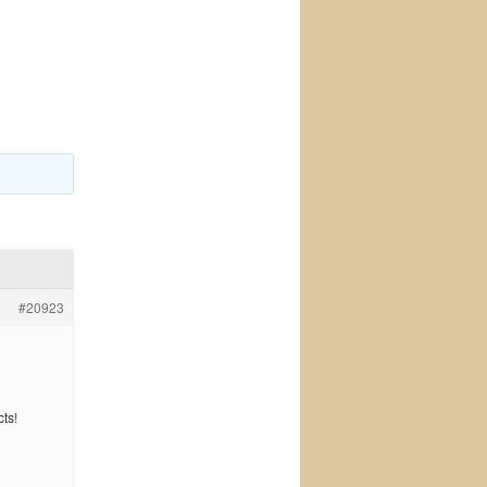
#20923
ts!