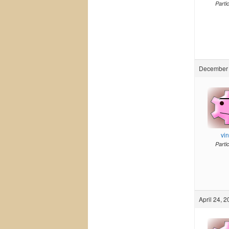
Parti
December 
vi
Parti
April 24, 