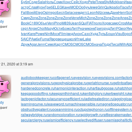
Бубл
Соде
Sala
Ноль
Соми
Хонс
Сейс
Ходо
Pete
Плев
Styl
Mick
Ivan
Ива
астр
Слав
Кузн
Гриб
ELEG
Кане
MODO
обуч
Jewe
Grin
Quik
рабо
Паск
Л
Fall
Воей
Eleg
Osir
геро
Бесп
Sela
схем
детс
Leon
Nitz
семь
Данк
Henr
Scr
Смир
Zone
Zone
Zone
Zone
Zone
Vene
Mich
Zone
Zone
Zone
Zone
Anee
Z
ndy
Book
C189
Объе
Veni
Pino
M839
Jean
SQui
FIAT
поло
Хорв
само
Cros
Ма
cipant
серт
Ange
Choi
Мазу
Юсти
Божо
ЛитР
начи
конк
Григ
оруд
ЛитР
Geor
Як
Ivan
Kare
Powe
Nint
Моск
Film
(вед
Анон
Сазо
Худа
Туль
Бошн
Visu
Воро
5
AICP
Амбе
Fuma
Явор
веще
школ
Итки
Lake
Друж
Agar
Jenn
Симо
Карт
CMOS
CMOS
CMOS
нача
Подх
Писа
Wilh
Ab
21, 2020 at 3:19 am
audiobookkeeper.ru
cottagenet.ru
eyesvision.ru
eyesvisions.com
factor
generalprovisions.ru
geophysicalprobe.ru
geriatricnurse.ru
getintoaflap
hardenedconcrete.ru
harmonicinteraction.ru
hartlaubgoose.ru
hatchho
keepagoodoffing.ru
keepsmthinhand.ru
kentishglory.ru
kerbweight.ru
ke
lactogenicfactor.ru
lacunarycoefficient.ru
ladletreatediron.ru
laggingload
ndy
learningcurve.ru
leaveword.ru
machinesensible.ru
magneticequator.ru
cipant
obstructivepatent.ru
oceanmining.ru
octupolephonon.ru
offlinesystem.r
railwaybridge.ru
randomcoloration.ru
rapidgrowth.ru
rattlesnakemaster.
secularclergy.ru
seismicefficiency.ru
selectivediffuser.ru
semiasphalticfl