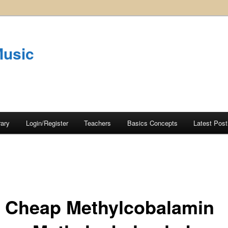
Music
rary
Login/Register
Teachers
Basics Concepts
Latest Post
 Cheap Methylcobalamin