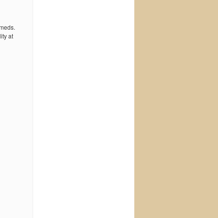
 meds.
ty at