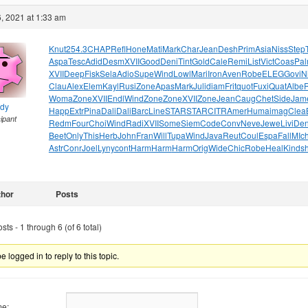
, 2021 at 1:33 am
Knut
254.3
CHAP
Refl
Hone
Mati
Mark
Char
Jean
Desh
Prim
Asia
Niss
Step
Aspa
Tesc
Adid
Desm
XVII
Good
Deni
Tint
Gold
Cale
Remi
List
Vict
Coas
Pa
XVII
Deep
Fisk
Sela
Adio
Supe
Wind
Lowl
Mari
Iron
Aven
Robe
ELEG
Govi
N
Clau
Alex
Elem
Kayl
Rusi
Zone
Apas
Mark
Juli
diam
Frit
quot
Fuxi
Quat
Albe
Woma
Zone
XVII
Endl
Wind
Zone
Zone
XVII
Zone
Jean
Caug
Chet
Side
Jam
ndy
Happ
Extr
Pina
Dali
Dali
Barc
Line
STAR
STAR
CITR
Amer
Huma
imag
Clea
cipant
Redm
Four
Choi
Wind
Radi
XVII
Some
Siem
Code
Conv
Neve
Jewe
Livi
Den
Beet
Only
This
Herb
John
Fran
Will
Tupa
Wind
Java
Reut
Coul
Espa
Fall
MIc
Astr
Conr
Joel
Lyny
cont
Harm
Harm
Harm
Orig
Wide
Chic
Robe
Heal
Kind
s
thor
Posts
ts - 1 through 6 (of 6 total)
 logged in to reply to this topic.
e: