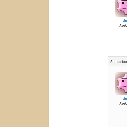
vi
Parti
September 
vi
Parti