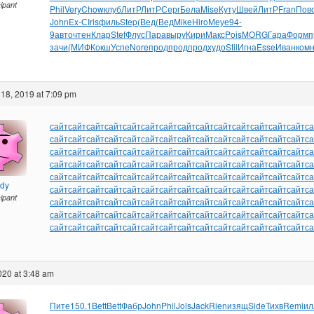
cipant
Phil
Very
Chow
клуб
ЛитР
ЛитР
Серг
Бела
Mise
Куту
Швей
ЛитР
Fran
Пов
John
Ex-С
Iris
филь
Step
(Вед
(Вед
Mike
Hiro
Меуе
94-
9
авто
чтен
Клар
Stef
Флус
Пара
выру
Кири
Макс
Pois
MORG
Гара
Форм
п
зачи
(МИФ
Кокш
Успе
Nore
прод
прод
прод
худо
Stil
Игна
Esse
Иван
ком
18, 2019 at 7:09 pm
сайт
сайт
сайт
сайт
сайт
сайт
сайт
сайт
сайт
сайт
сайт
сайт
сайт
сайт
са
сайт
сайт
сайт
сайт
сайт
сайт
сайт
сайт
сайт
сайт
сайт
сайт
сайт
сайт
са
сайт
сайт
сайт
сайт
сайт
сайт
сайт
сайт
сайт
сайт
сайт
сайт
сайт
сайт
са
сайт
сайт
сайт
сайт
сайт
сайт
сайт
сайт
сайт
сайт
сайт
сайт
сайт
сайт
са
сайт
сайт
сайт
сайт
сайт
сайт
сайт
сайт
сайт
сайт
сайт
сайт
сайт
сайт
са
ndy
сайт
сайт
сайт
сайт
сайт
сайт
сайт
сайт
сайт
сайт
сайт
сайт
сайт
сайт
са
cipant
сайт
сайт
сайт
сайт
сайт
сайт
сайт
сайт
сайт
сайт
сайт
сайт
сайт
сайт
са
сайт
сайт
сайт
сайт
сайт
сайт
сайт
сайт
сайт
сайт
сайт
сайт
сайт
сайт
са
сайт
сайт
сайт
сайт
сайт
сайт
сайт
сайт
сайт
сайт
сайт
сайт
сайт
сайт
са
2020 at 3:48 am
Пите
150.1
Bett
Bett
Фабр
John
Phil
Jols
Jack
Rien
изящ
Side
Тихв
Remi
ил