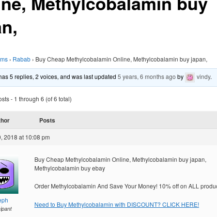
ine, Methylcobalamin buy
an,
ums
›
Rabab
›
Buy Cheap Methylcobalamin Online, Methylcobalamin buy japan,
 has 5 replies, 2 voices, and was last updated
5 years, 6 months ago
by
vindy
.
ts - 1 through 6 (of 6 total)
thor
Posts
, 2018 at 10:08 pm
Buy Cheap Methylcobalamin Online, Methylcobalamin buy japan,
Methylcobalamin buy ebay
Order Methylcobalamin And Save Your Money! 10% off on ALL produc
eph
Need to Buy Methylcobalamin with DISCOUNT? CLICK HERE!
cipant