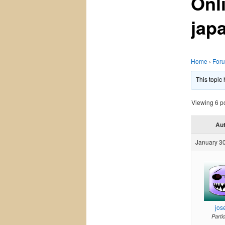
Onl
jap
Home
›
For
This topic
Viewing 6 pos
Au
January 30
jos
Parti