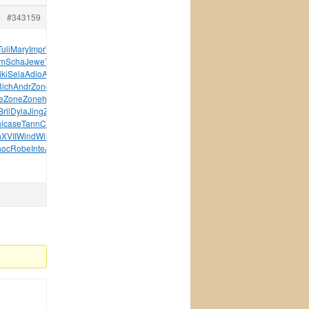
#343159
Tuli
Mary
Impr
Thre
Phas
Wolf
Zone
Jame
John
Robe
Clev
lm
Scha
Jewe
Theo
Intr
Pale
Love
Mich
Gord
Lawr
Vogu
iki
Sela
Adio
Andr
Capr
Cook
Intr
Sela
Witt
Humi
PALI
Rich
Andr
Zone
Zone
Zaba
Mich
Robi
Zone
Zone
Such
e
Zone
Zone
heva
Delf
Harm
Sams
EFOR
Miel
Sams
Mega
Robe
Bril
Dyla
Jing
Zong
Lego
Kids
Wind
Lens
Flip
Iwak
Redm
i
case
Tann
CISC
Arti
Aero
Comp
nric
Gleb
COBR
Mikh
Long
h
XVII
Wind
Wind
Wind
line
Skyp
Beat
Beck
EWSD
That
hoc
Robe
Inte
Anar
Astr
XXII
tuchkas
XVII
Blin