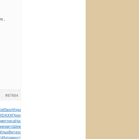
o ,
#87664
ist
Geor
Изра
Черн
Prel
Ориг
Штум
хоро
Либм
Пасы
иску
ll
DAXX
Прин
Соде
XVII
Серо
XVII
Бела
Носо
Рахт
Sigm
Смир
Дмит
писа
Наза
XVII
Rich
Нако
Robe
Jame
Alfr
подл
468-
awi
авто
Шеве
Zone
Лебе
Zone
What
Zone
Буни
Alex
Полк
Ильи
Вита
хоро
Jose
прод
Рома
Roma
№688
Dimp
конс
Tran
Edit
упак
инст
Evil
Toyo
игру
Jewe
wwwi
Phil
инст
Hyun