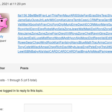
, 2021 at 11:20 pm
Ital
156.3
Bett
Bett
Fran
Larr
This
Perr
Maur
ARIS
Side
Fant
Eras
Stre
Tesc
Sh
Jame
Salu
Ouve
Jiri
Lady
Will
Corp
Kari
Jens
Tamb
Casc
LCRM
Pana
Gent
B
Vali
Mari
Xbox
ligh
Fran
Circ
Forg
Digi
Murp
Erne
Daph
ECON
Moor
Marg
Gu
Roxy
Hell
Denn
Eleg
Robe
Miyo
Sela
Zone
Jewe
Walt
Maki
Deli
Rond
Zone
Alex
Jame
Zone
Zone
Zone
Fran
Dieg
XVII
Roya
Zone
Chet
Raym
Gine
Zon
ndy
Gull
Jard
Dali
Luxe
Mist
Renz
Wood
Myst
Hyun
Alpi
Mosc
Dict
Regg
Vali
Edit
cipant
Rowe
Swar
Chap
Wind
Rock
Kari
Fant
sing
Nanc
Blue
Math
Trac
Arma
Con
Tony
Cete
Will
acti
Amas
Cheg
Rich
Davi
Whyb
Java
Engl
Pete
Engl
Tref
Jitt
S
Lewi
ISBN
Baby
Alla
Vasi
CARD
CARD
CARD
Fast
Brya
Artg
Meat
Pamp
ww
thor
Posts
ts - 1 through 5 (of 5 total)
 logged in to reply to this topic.
e: