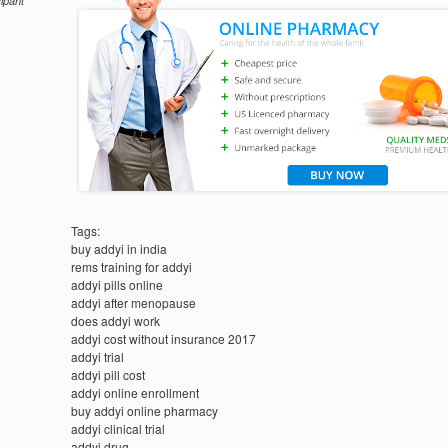
cipant
Tags:
buy addyi in india
rems training for addyi
addyi pills online
addyi after menopause
does addyi work
addyi cost without insurance 2017
addyi trial
addyi pill cost
addyi online enrollment
buy addyi online pharmacy
addyi clinical trial
addyi drug