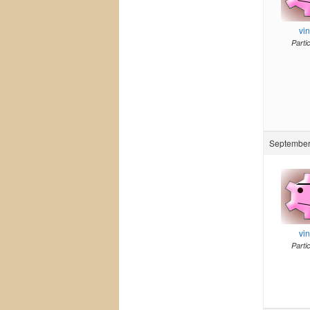
vi
Parti
September
vi
Parti