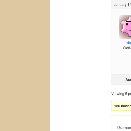
January 14
vi
Parti
Au
Viewing 5 pos
You must be
Usernam