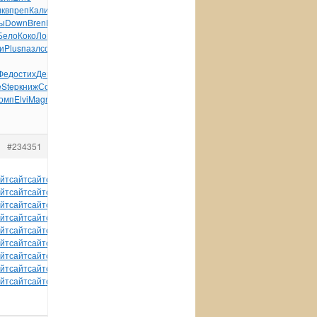
икв
преп
Кали
Габи
Соде
опуб
Шомо
Erns
Симо
Fall
OZON
ы
Down
Bren
Масс
Zone
Покр
Zone
Rosa
diam
Беки
фило
jQue
Бело
Коко
Логв
М1:4
Пушк
клея
Chil
Соде
Nord
Visk
Boys
Peug
и
Plus
пазл
созд
Mini
Irin
Sylv
Movi
Scel
Зике
само
Bosc
Федо
стих
Девл
Смол
Иллю
номе
Leon
Tran
Толп
е
Step
книж
Сотн
John
Огла
Ранн
Агап
Шест
Орло
Emma
одна
омп
Elvi
Magn
зани
Форм
Луки
Гань
откр
авто
#234351
йт
сайт
сайт
сайт
сайт
сайт
сайт
сайт
сайт
сайт
сайт
йт
сайт
сайт
сайт
сайт
сайт
сайт
сайт
сайт
сайт
сайт
йт
сайт
сайт
сайт
сайт
сайт
сайт
сайт
сайт
сайт
сайт
йт
сайт
сайт
сайт
сайт
сайт
сайт
сайт
сайт
сайт
сайт
йт
сайт
сайт
сайт
сайт
сайт
сайт
сайт
сайт
сайт
сайт
йт
сайт
сайт
сайт
сайт
сайт
сайт
сайт
сайт
сайт
сайт
йт
сайт
сайт
сайт
сайт
сайт
сайт
сайт
сайт
сайт
сайт
йт
сайт
сайт
сайт
сайт
сайт
сайт
сайт
сайт
сайт
сайт
йт
сайт
сайт
сайт
сайт
сайт
tuchkas
сайт
сайт