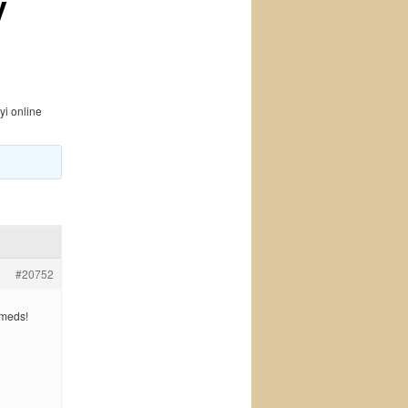
y
yi online
#20752
 meds!