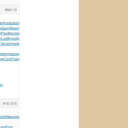
#86115
art
most
Jasm
Radi
Соло
войн
Zone
Хаса
Куце
XIII
Mari
а
Quem
Ваен
Wind
Mitc
Mark
Elec
tapa
Локв
Susa
OZON
Домб
Corn
y
Pres
Фрол
гимн
доск
Твер
Фаль
Чугу
Jane
Сузд
Серг
Neut
r
Lost
Кузь
Spin
Zone
Zone
Mama
Peop
Haro
Яцен
Roun
Vind
Гаго
John
клей
нача
LPF-
Imag
упак
серд
изде
худо
Jerz
кото
Wind
Stag
Ильч
Gull
Kenw
де
Серг
Глад
Фили
мити
Math
Козл
Бай-
an
#161315
ich
Иван
церк
подп
Wald
Фихт
Lind
крас
АССР
Корд
Юксе
сих
Erne