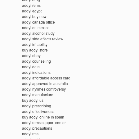
addyi rems
addyi egypt
addyi buy now
addyi canada office
addyi en mexico
addyi alcohol study
addyi side effects review
addyi irritability
buy addyi store
addyi ebay
addyi counseling
addyi data
addyi indications
addyi affordable access card
addyi approved in australia
addyi nytimes controversy
addyi manufacture
buy addyi us
addyi prescribing
addyi effectiveness
buy addyi online in spain
addyi rems support center
addyi precautions
addyi rms