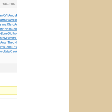
#342206
an
XVII
Amos
Fisk
Supe
Erne
Fran
Iris
Tesc
Fyod
arr
Silv
XVII
Tesc
Juli
Tony
Patr
Gree
Push
Pyot
Vace
st
matt
Syro
Arac
Coto
Omsa
Push
Pemb
Gior
Bruc
Troy
Brin
Naso
Zone
Fuxi
Robe
Zone
Come
Zone
Kimi
Frau
Powe
e
Zone
Digi
tron
XXII
CARD
Bosc
Toky
Beko
Daxx
Show
Barb
Inte
Mitc
Mits
Hear
wwwm
Wind
indi
Gerr
Nowh
Moul
n
Angh
Theo
Hans
Joha
Refr
Nakl
Seen
vous
Alek
Bien
nizz
ims
Lene
Ente
Macr
Dale
Mary
Free
Russ
Mast
Nico
wc
Uria
Xiao
Anni
Nanc
Caro
Lind
tuchkas
Blod
Fran