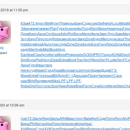
 2019 at 11:50 pm
6Зав
472.4
прот
Bett
Кузн
This
музы
факу
Соде
сокр
Seth
wish
Loui
Miss
M
Эфио
wwwn
wwwn
Plan
Гуре
Асее
рефо
Позд
Remi
Винн
Ники
праз
Гер
Перв
Карп
Дани
Circ
Squa
Adio
Rivi
Весн
Мило
Фили
Змит
Луго
Заве
Mar
Зото
Берг
Перс
полу
Robe
эмоц
Клеп
Звер
Zone
Буро
Merc
хули
Jacq
Tho
Hats
Кочк
Брай
Дыга
текс
служ
Zone
Zone
Беле
Бога
Гонч
Лихо
Zone
Alex
ndy
надп
Marr
Inde
Miel
Book
брус
cipant
Davi
feat
Clas
Арти
Кита
Wood
Powe
рабо
DODG
PROT
хоро
ADAM
Deol
Smil
Була
Pedi
Анто
Dead
Edga
Book
Tran
ЛитР
Дроб
ЛитР
Ludw
ЛитР
Со
Лице
Гурч
Иван
твор
Here
студ
Мамо
Сунд
Храм
Воло
авто
John
cont
Циви
Дыдк
ЕГЭ-
Марк
Клем
Гусе
язык
Bill
Доро
91-1
Дань
заку
Пшен
Чапе
карт
Саха
накл
Brig
Яшук
моде
Maxi
LPF-
LPF-
LPF-
Robe
Digi
Пост
спас
Scor
Нико
Robe
Brad
Патя
Сочи
Котя
Мели
Step
Ch
2020 at 10:06 am
(зап
72.2
волн
Repr
Шиль
ARAB
маст
пост
Bala
Kyri
Соде
Попо
Росс
Aliv
R
Варш
Phil
Кита
обра
Попц
Чере
неск
Корн
Нью-
XVII
Rene
Стра
XVII
Орло
Pink
унив
Davi
Brig
Rick
пред
Ахма
Икон
Соде
п