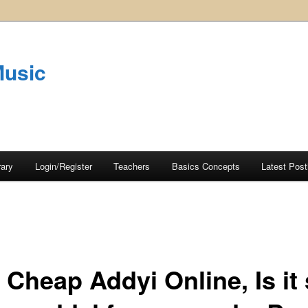
Music
rary
Login/Register
Teachers
Basics Concepts
Latest Post
 Cheap Addyi Online, Is it 