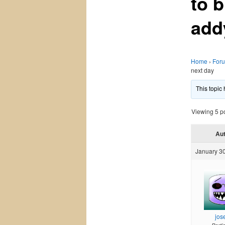
to 
add
Home
›
For
next day
This topic
Viewing 5 pos
Au
January 30
jos