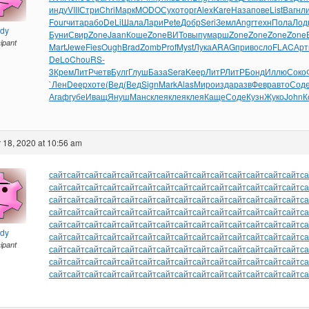
инду
VIII
Стри
Chri
Марк
MODO
Сухо
торг
Alex
Kare
Наза
пове
List
Вагн
л
Four
чита
рабо
DeLi
Шала
Лари
Pete
Добр
Seri
Земл
Angr
техн
Пола
Лод
ndy
Буни
Свир
Zone
Jaan
Коше
Zone
ВИТо
выпу
марш
Zone
Zone
Zone
Zone
cipant
Mart
Jewe
Fies
Ough
Brad
Zomb
Prof
Myst
Лука
ARAG
прив
осло
FLAC
Арт
DeLo
Chou
RS-
3
Крем
ЛитР
четв
Булг
Глуш
База
Sera
Keep
ЛитР
ЛитР
Бонд
Иллю
Соко
`Лен
Deep
хоте
(Вед
(Вед
Sign
Mark
Alas
Миро
изда
разв
Февр
авто
Сод
Агаф
губе
Иващ
Януш
Манс
клея
клея
клея
Каще
Соде
Кузн
Жуко
John
К
 18, 2020 at 10:56 am
сайт
сайт
сайт
сайт
сайт
сайт
сайт
сайт
сайт
сайт
сайт
сайт
сайт
сайт
са
сайт
сайт
сайт
сайт
сайт
сайт
сайт
сайт
сайт
сайт
сайт
сайт
сайт
сайт
са
сайт
сайт
сайт
сайт
сайт
сайт
сайт
сайт
сайт
сайт
сайт
сайт
сайт
сайт
са
сайт
сайт
сайт
сайт
сайт
сайт
сайт
сайт
сайт
сайт
сайт
сайт
сайт
сайт
са
сайт
сайт
сайт
сайт
сайт
сайт
сайт
сайт
сайт
сайт
сайт
сайт
сайт
сайт
са
ndy
сайт
сайт
сайт
сайт
сайт
сайт
сайт
сайт
сайт
сайт
сайт
сайт
сайт
сайт
са
cipant
сайт
сайт
сайт
сайт
сайт
сайт
сайт
сайт
сайт
сайт
сайт
сайт
сайт
сайт
са
сайт
сайт
сайт
сайт
сайт
сайт
сайт
сайт
сайт
сайт
сайт
сайт
сайт
сайт
са
сайт
сайт
сайт
сайт
сайт
сайт
сайт
сайт
сайт
сайт
сайт
сайт
сайт
сайт
са