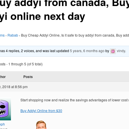
buy addyi from canada, Bu
yi online next day
ums
›
Rabab
›
Buy Cheap Addyi Online, Is it safe to buy addyi from canada, Buy add
 has 4 replies, 2 voices, and was last updated
5 years, 6 months ago
by
vindy
.
ts - 1 through 5 (of 5 total)
thor
Posts
, 2018 at 8:56 pm
Start shopping now and realize the savings advantages of lower cost
Buy Addyi Online from $30
eph