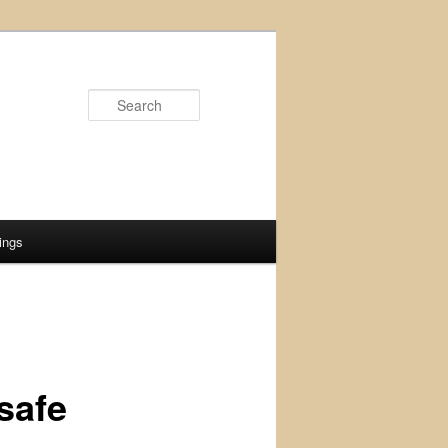
Search
ings
safe