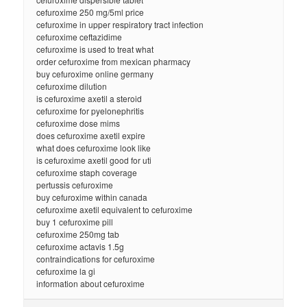
cefuroxime 250 mg/5ml price
cefuroxime in upper respiratory tract infection
cefuroxime ceftazidime
cefuroxime is used to treat what
order cefuroxime from mexican pharmacy
buy cefuroxime online germany
cefuroxime dilution
is cefuroxime axetil a steroid
cefuroxime for pyelonephritis
cefuroxime dose mims
does cefuroxime axetil expire
what does cefuroxime look like
is cefuroxime axetil good for uti
cefuroxime staph coverage
pertussis cefuroxime
buy cefuroxime within canada
cefuroxime axetil equivalent to cefuroxime
buy 1 cefuroxime pill
cefuroxime 250mg tab
cefuroxime actavis 1.5g
contraindications for cefuroxime
cefuroxime la gi
information about cefuroxime