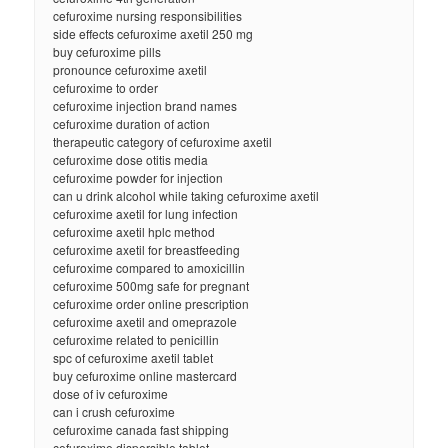
cefuroxime nursing responsibilities
side effects cefuroxime axetil 250 mg
buy cefuroxime pills
pronounce cefuroxime axetil
cefuroxime to order
cefuroxime injection brand names
cefuroxime duration of action
therapeutic category of cefuroxime axetil
cefuroxime dose otitis media
cefuroxime powder for injection
can u drink alcohol while taking cefuroxime axetil
cefuroxime axetil for lung infection
cefuroxime axetil hplc method
cefuroxime axetil for breastfeeding
cefuroxime compared to amoxicillin
cefuroxime 500mg safe for pregnant
cefuroxime order online prescription
cefuroxime axetil and omeprazole
cefuroxime related to penicillin
spc of cefuroxime axetil tablet
buy cefuroxime online mastercard
dose of iv cefuroxime
can i crush cefuroxime
cefuroxime canada fast shipping
cefuroxime dispersible tablet