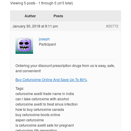
Viewing 5 posts - 1 through 5 (of 5 total)
Author
Posts
January 30, 2018 at 9:11 pm
#20772
joseph
Participant
Ordering your discount prescription drugs from us is easy, safe,
and convenient!
Buy Cefuroxime Online And Save Up To 80%
Tags:
cefuroxime axetil trade name in india
can i take cefuroxime with alcohol
cefuroxime axetil to treat sinus infection
how to buy cefuroxime canada
buy cefuroxime boots online
aspen cefuroxime
is cefuroxime axetil safe for pregnant
cefuroxime 4th generation