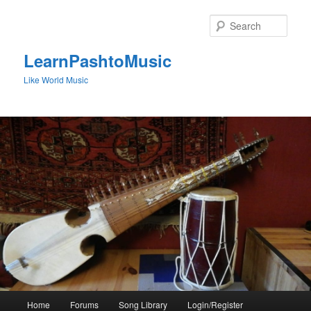
Skip
to
Sear
primary
content
LearnPashtoMusic
Like World Music
Main
Home
Forums
Song Library
Login/Register