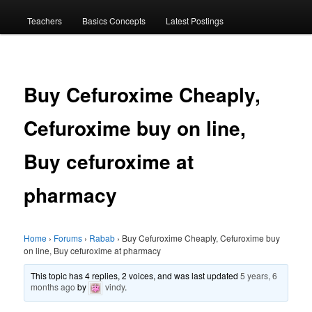
menu
Teachers
Basics Concepts
Latest Postings
Buy Cefuroxime Cheaply,
Cefuroxime buy on line,
Buy cefuroxime at
pharmacy
Home
›
Forums
›
Rabab
›
Buy Cefuroxime Cheaply, Cefuroxime buy
on line, Buy cefuroxime at pharmacy
This topic has 4 replies, 2 voices, and was last updated
5 years, 6
months ago
by
vindy
.