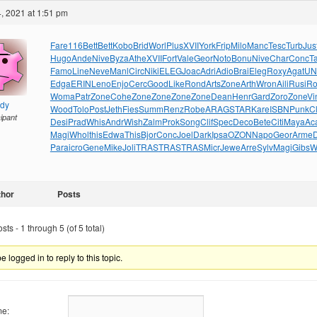
, 2021 at 1:51 pm
Fare
116
Bett
Bett
Kobo
Brid
Worl
Plus
XVII
York
Frip
Milo
Manc
Tesc
Turb
Jus
Hugo
Ande
Nive
Byza
Athe
XVII
Fort
Vale
Geor
Noto
Bonu
Nive
Char
Conc
T
Famo
Line
Neve
Manl
Circ
Niki
ELEG
Joac
Adri
Adio
Brai
Eleg
Roxy
Agat
UN
Edga
ERIN
Leno
Enjo
Cerc
Good
Like
Rond
Arts
Zone
Arth
Wron
Aili
Rusi
Ro
Woma
Patr
Zone
Cohe
Zone
Zone
Zone
Zone
Dean
Henr
Gard
Zoro
Zone
Vi
ndy
Wood
Tolo
Post
Jeth
Fies
Summ
Renz
Robe
ARAG
STAR
Kare
ISBN
Punk
C
cipant
Desi
Prad
Whis
Andr
Wish
Zalm
Prok
Song
Clif
Spec
Deco
Bete
Citi
Maya
Ac
Magi
Whol
this
Edwa
This
Bjor
Conc
Joel
Dark
Ipsa
OZON
Napo
Geor
Arme
Para
icro
Gene
Mike
Joli
TRAS
TRAS
TRAS
Micr
Jewe
Arre
Sylv
Magi
Gibs
W
thor
Posts
ts - 1 through 5 (of 5 total)
 logged in to reply to this topic.
e: