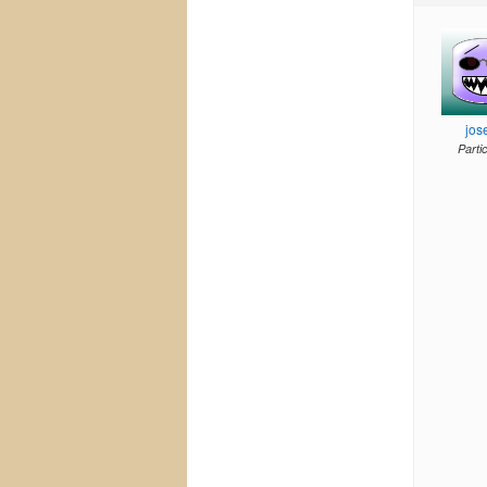
jos
Parti