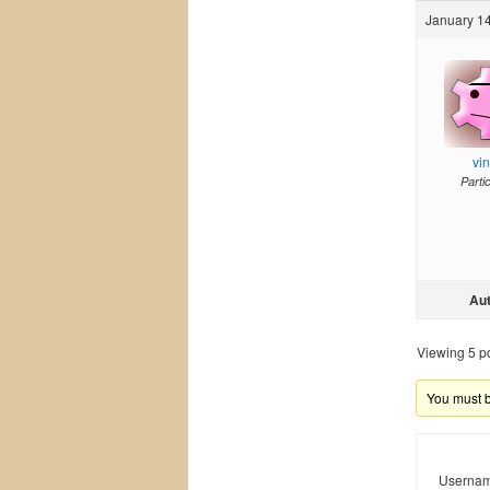
January 14
vi
Parti
Au
Viewing 5 pos
You must be
Usernam