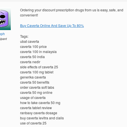
Ordering your discount prescription drugs from us is easy, safe, and
convenient!
Buy Caverta Online And Save Up To 80%
eph
Tags:
cipant
ubat caverta
caverta 100 price
caverta 100 in malaysia
caverta 50 india
caverta nedir
side effects of caverta 25
caverta 100 mg tablet
generika caverta
caverta 50 benefits
order caverta soft tabs
caverta 50 mg online
usage of caverta
how to take caverta 50 mg
caverta tablet review
ranbaxy caverta dosage
buy caverta levitra and cialis
use of caverta 25