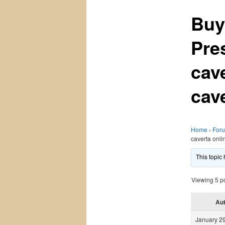
Buy
Pre
cave
cav
Home
›
For
caverta onli
This topic
Viewing 5 pos
Au
January 29