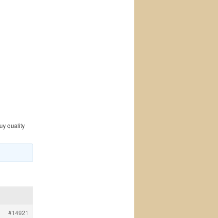
uy quality
#14921