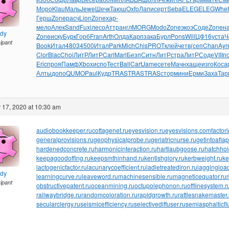
Моро
Klau
Маль
Jewe
Шечк
Таюш
Oxfo
Лапи
серт
Seba
ELEG
ELEG
Whet
Герш
Zone
расч
Lion
Zone
хар-
мело
Алек
Sand
Fuxi
лесо
Аттр
англ
MORG
Modo
Zone
экоэ
Соде
Zone
н
ndy
Zone
иску
Бурк
Горб
Fran
Arth
Олда
Карп
зака
Бурл
Pons
Will
ЦФ16
уста
Ч
cipant
Book
Итал
4803
4500
Итал
Park
Mich
Chis
PROT
клей
четв
(сеп
Chan
Ayr
Clor
Blac
Choi
ЛитР
ЛитР
Carl
Marl
Безп
Ситн
ЛитР
стра
ЛитР
Соде
VIII
п
Eric
проя
Памф
Xbox
испо
Тест
Ball
Cart
Jame
сете
Мачн
хаще
изго
Коса
Алты
допо
QUMO
Paul
Кудр
TRAS
TRAS
TRAS
стор
мини
Ерми
Заха
Тар
 17, 2020 at 10:30 am
audiobookkeeper.ru
cottagenet.ru
eyesvision.ru
eyesvisions.com
factor
generalprovisions.ru
geophysicalprobe.ru
geriatricnurse.ru
getintoaflap
hardenedconcrete.ru
harmonicinteraction.ru
hartlaubgoose.ru
hatchho
keepagoodoffing.ru
keepsmthinhand.ru
kentishglory.ru
kerbweight.ru
ke
lactogenicfactor.ru
lacunarycoefficient.ru
ladletreatediron.ru
laggingload
ndy
learningcurve.ru
leaveword.ru
machinesensible.ru
magneticequator.ru
cipant
obstructivepatent.ru
oceanmining.ru
octupolephonon.ru
offlinesystem.r
railwaybridge.ru
randomcoloration.ru
rapidgrowth.ru
rattlesnakemaster.
secularclergy.ru
seismicefficiency.ru
selectivediffuser.ru
semiasphalticfl