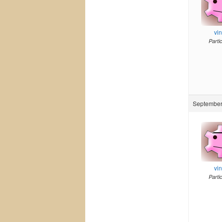
vi
Parti
September
vi
Parti