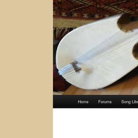
Main
Home
Forums
Song Lib
menu