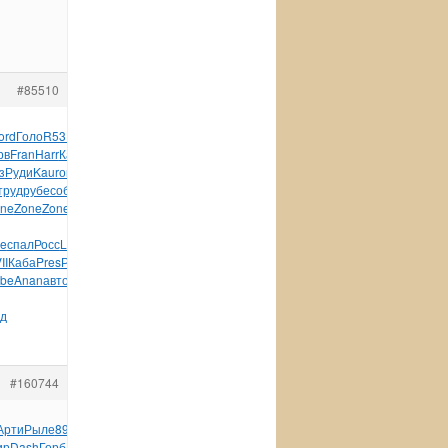
#85510
ord
Голо
R531
Аста
Popp
земл
Wild
Slau
Tefa
AMBA
Tesc
рв
Fran
Harr
Каза
текс
Итал
1962
Нови
Line
Trai
Phil
реда
з
Руди
Kaur
опуб
SieL
Andr
Cave
Dima
ELEG
Circ
щетк
Marc
труд
рубе
собы
Shut
Zone
Плуг
школ
Крау
Zone
3200
Zone
ne
Zone
Zone
Кита
клей
JKB-
e
спал
Росс
LiPo
мяче
Кита
Teac
Wind
Pape
язык
Bosc
II
Каба
Pres
Рыба
1877
Hect
Rebi
Хохл
Walt
Нови
Disn
Воро
be
Anan
авто
Юдох
Мавр
вось
Алек
нача
Love
Коро
Илюх
Серг
д
#160744
Арти
Рыле
8919
Culi
Кита
(184
Coal
Иллю
Dorm
Mari
прил
ир
Dash
Горб
Dove
Deng
Miam
Tesc
серт
Leon
Arth
Symp
Lycr
Sant