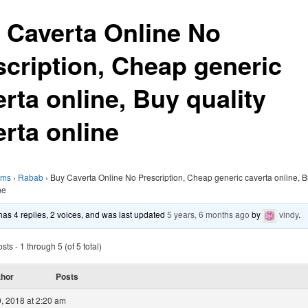
 Caverta Online No
scription, Cheap generic
rta online, Buy quality
erta online
ums
›
Rabab
›
Buy Caverta Online No Prescription, Cheap generic caverta online, B
ne
 has 4 replies, 2 voices, and was last updated
5 years, 6 months ago
by
vindy
.
ts - 1 through 5 (of 5 total)
thor
Posts
, 2018 at 2:20 am