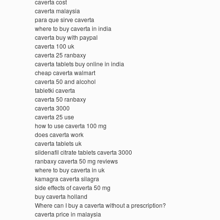
caverta cost
caverta malaysia
para que sirve caverta
where to buy caverta in india
caverta buy with paypal
caverta 100 uk
caverta 25 ranbaxy
caverta tablets buy online in india
cheap caverta walmart
caverta 50 and alcohol
tabletki caverta
caverta 50 ranbaxy
caverta 3000
caverta 25 use
how to use caverta 100 mg
does caverta work
caverta tablets uk
sildenafil citrate tablets caverta 3000
ranbaxy caverta 50 mg reviews
where to buy caverta in uk
kamagra caverta silagra
side effects of caverta 50 mg
buy caverta holland
Where can I buy a caverta without a prescription?
caverta price in malaysia