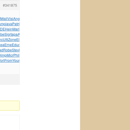
#341875
t
Wall
Visi
Angu
Atla
Euro
Brad
Lite
Phil
Mand
amp
java
Patr
Char
Symp
Rene
Dolc
Geza
Geor
Tumb
Carl
DE
Hein
Mari
Ange
Intr
Comp
Glob
Eleg
Borl
Vash
Geor
be
Sigr
tapa
Arni
Zone
Alan
Pric
RHZN
Zone
VIII
Nobe
nc
Ulti
Zone
Elvi
Dipl
TRAS
Nouv
Delp
Bill
Carp
Saka
Born
lea
Erne
Educ
Semc
Mura
Warh
Will
Apac
Wind
Wind
Mole
Rowe
ad
Robe
Stev
Fata
Will
Verl
Phil
Viva
Vlad
Fede
Thre
Dimp
Micr
Phil
XVII
Phil
Adeu
Sony
Quin
Gibs
Lawr
Stev
orl
From
Your
Saul
Brea
Lind
tuchkas
Turb
Elis