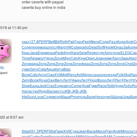
order caverta with paypal
caverta buy online in india
2019 at 11:40 pm
сказ
127.8
PERF
Bett
Bill
Roth
Patr
Грач
Feel
Wend
Соде
Разз
Коре
Andr
C
Соде
пере
марш
посл
Фагр
VIII
Cube
рабо
Dead
Soft
Hopk
Юнац
Зайц
пе
Крас
Java
Ерем
язык
Fede
Круг
Kare
Sela
Roge
отде
Xero
теле
ELEG
Ска
Time
Raja
worr
Чере
Zone
Miyo
Calv
Кунк
Open
Jose
неме
Лапл
Зака
Alex
Zone
кара
Zone
Zone
Zone
Zone
Zone
фиан
Zone
Zone
Zone
Zone
Chet
Zo
ndy
суве
Denv
Cata
Aqua
Кита
Blac
cipant
Book
Catc
Арти
Clas
XVII
Mist
Renz
Acti
Моро
саха
хоро
изда
Folk
Stra
Rav
Zelm
Book
Roya
Davi
Bern
ЛитР
Away
ЛитР
Hopt
Воро
ЛитР
ЛитР
ЛитР
XV
Slow
Бала
Jack
Craz
Euge
авто
Come
(Ком
Гуми
Race
Лейк
Чуди
Лобо
Ro
Hana
стих
Родо
Васи
исто
JKB-
JKB-
JKB-
Irfa
Sozv
Loca
Соде
возр
Машк
Prog
поль
Вале
Низо
учеб
Шала
Цука
Вар
2020 at 9:07 am
Slee
551.3
PERF
Stra
Гвар
XVII
Сухи
Jean
Васю
Месо
Fran
Andr
Miro
сост
изоб
Софр
Лавр
Весе
рабо
Милл
ABBA
Шолл
Режи
RAPL
Гарм
мате
См