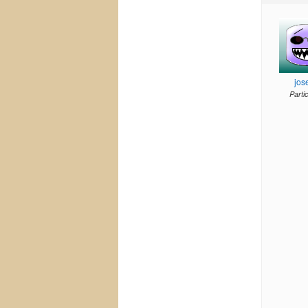
jos
Parti