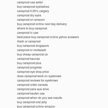
careprost usa seller
buy careprost eyelashes
careprost 0.05% calgary
careprost dry eyes
careprost on amazon
buy careprost online next day delivery
where to buy careprost
careprost in uae
best place buy careprost online yahoo answers
lilash or careprost
buy careprost singapore
careprost or revitalash
buy cheap careprost uk
careprost kaunas
buy careprost plus
careprost progress
careprost eye drop price
does careprost work on eyebrows
careprost reviews for eyebrows
careprost order canada
careprost para que sirve
careprost kaufen usa
careprost when do you see results
buy careprost oral jelly
buy careprost online amazon