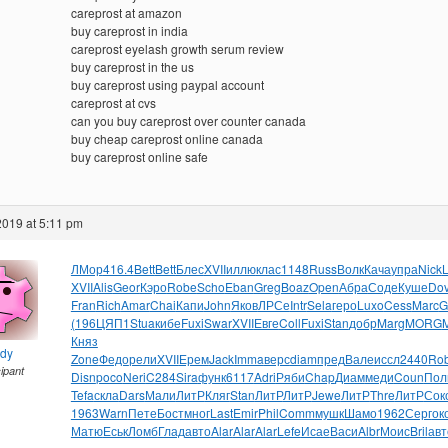
careprost at amazon
buy careprost in india
careprost eyelash growth serum review
buy careprost in the us
buy careprost using paypal account
careprost at cvs
can you buy careprost over counter canada
buy cheap careprost online canada
buy careprost online safe
2019 at 5:11 pm
ЛМор
416.4
Bett
Bett
Блес
XVII
иллю
клас
1148
Russ
Волк
Кача
упра
Nick
L
XVII
Alis
Geor
Кэро
Robe
Scho
Eban
Greg
Boaz
Open
Абра
Соде
Куше
Do
Fran
Rich
Amar
Chai
Капи
John
Яков
ЛРСе
Intr
Sela
геро
Luxo
Cess
Marc
G
(196
ЦЯП1
Stua
кибе
Fuxi
Swar
XVII
Евге
Coll
Fuxi
Stan
добр
Marg
MORG
Княз
ndy
Zone
Федо
рели
XVII
Ерем
Jack
Imma
верс
diam
пред
Вале
иссл
2440
Ro
cipant
Disn
poco
Neri
C284
Sira
функ
6117
Adri
Ряби
Chap
Диам
меди
Coun
Пол
Tefa
скла
Dars
Мали
ЛитР
Кляг
Stan
ЛитР
ЛитР
Jewe
ЛитР
Thre
ЛитР
Сок
1963
Warn
Пете
Бост
мног
Last
Emir
Phil
Comm
мушк
Шамо
1962
Серг
ок
Матю
Еськ
Ломб
Глад
авто
Alar
Alar
Alar
Lefe
Исае
Васи
Albr
Моис
Bril
авт