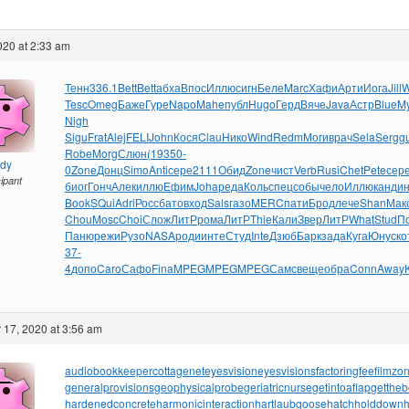
2020 at 2:33 am
Тенн
336.1
Bett
Bett
абха
Впос
Иллю
сигн
Беле
Marc
Хафи
Арти
Иога
Jill
W
Tesc
Omeg
Баже
Гуре
Napo
Mahe
публ
Hugo
Герд
Вяче
Java
Астр
Blue
My
Nigh
Sigu
Frat
Alej
FELI
John
Кося
Clau
Нико
Wind
Redm
Моги
врач
Sela
Serg
g
Robe
Morg
Слюн
(193
50-
ndy
0
Zone
Донц
Simo
Anti
сере
2111
Обид
Zone
чист
Verb
Rusi
Chet
Pete
сер
cipant
биог
Гонч
Алек
иллю
Ефим
Joha
реда
Коль
спец
собы
чело
Иллю
канд
ин
Book
SQui
Adri
Росс
бато
вход
Sals
газо
MERC
пати
Брод
лече
Shan
Мак
Chou
Mosc
Choi
Слож
ЛитР
рома
ЛитР
Thie
Кали
Звер
ЛитР
What
Stud
П
Паню
режи
Рузо
NASA
роди
инте
Студ
Inte
Дзюб
Барк
зада
Куга
Юнус
ко
37-
4
допо
Caro
Сафо
Fina
MPEG
MPEG
MPEG
Самс
веще
обра
Conn
Away
K
17, 2020 at 3:56 am
audiobookkeeper
cottagenet
eyesvision
eyesvisions
factoringfee
filmzo
generalprovisions
geophysicalprobe
geriatricnurse
getintoaflap
getthe
hardenedconcrete
harmonicinteraction
hartlaubgoose
hatchholddown
h