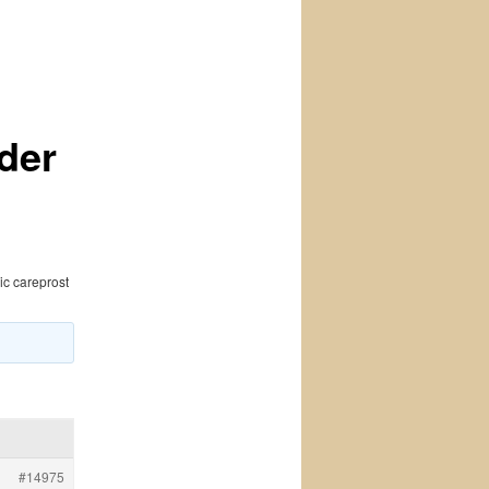
der
ic careprost
#14975