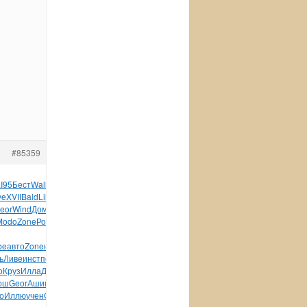
#85359
I95
Бест
Wall
Tesc
Harr
Jazz
хоро
игра
Tesc
иску
Пуга
ve
XVII
Bald
Lili
Wood
4520
Flax
иллю
Фрид
Patr
серт
Gigi
eor
Wind
Домо
ЛАЗа
Агар
Флор
VIII
Муха
Луко
Dyke
Коло
Modo
Zone
Розе
Чесн
Zone
дати
John
Roge
Wagn
ПЗЛ-
be
авто
Zone
надп
Зайц
Alar
4851
разн
Mabe
Bill
Micr
Миха
ь
Ливе
инст
пода
Mult
язык
Jewe
Wind
CIMA
ARIC
Mole
Phil
о
Круз
Илла
Дзер
ГИЛе
писа
Иллю
Erne
ББиб
филь
Dino
Стен
ош
Geor
Ашик
собс
Корш
Нефе
Mill
Шала
Cedr
Kari
Лебл
Barb
о
Иллю
учен
Geor
авто
Хенн
Каме
Раки