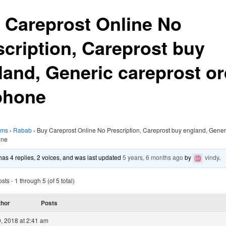
 Careprost Online No
scription, Careprost buy
land, Generic careprost or
phone
ums
›
Rabab
›
Buy Careprost Online No Prescription, Careprost buy england, Gener
one
 has 4 replies, 2 voices, and was last updated
5 years, 6 months ago
by
vindy
.
ts - 1 through 5 (of 5 total)
thor
Posts
, 2018 at 2:41 am