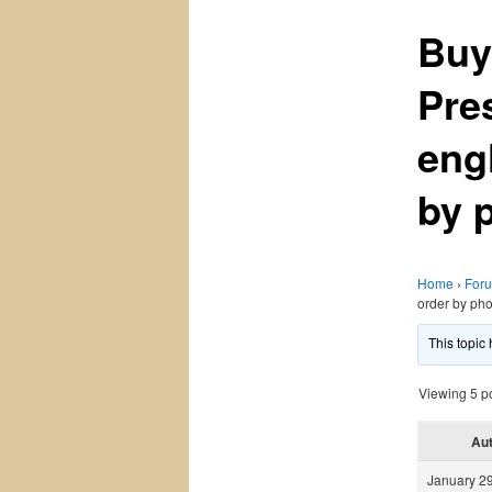
Buy
Pre
eng
by 
Home
›
For
order by ph
This topic
Viewing 5 pos
Au
January 29