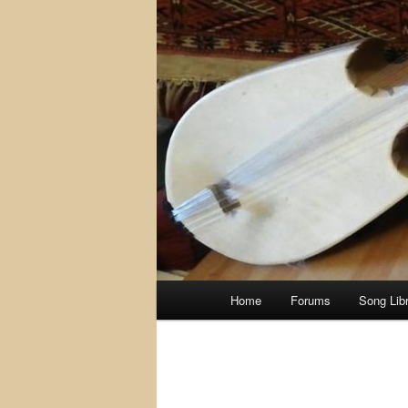
Main
Home
Forums
Song Lib
menu