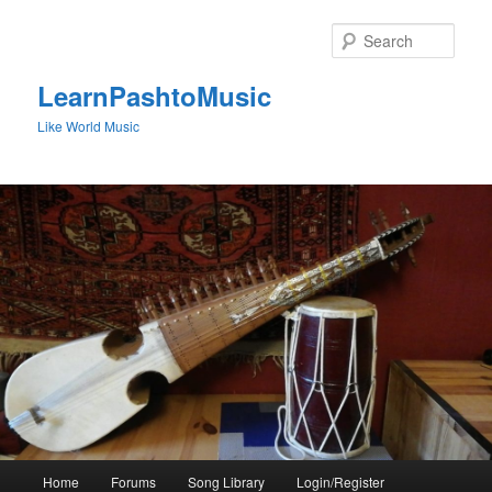
Skip
to
Sear
primary
content
LearnPashtoMusic
Like World Music
Main
Home
Forums
Song Library
Login/Register