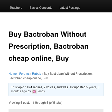
menu
Teachers
Basics Concepts
Latest Postings
Buy Bactroban Without
Prescription, Bactroban
cheap online, Buy
Home
›
Forums
›
Rabab
›
Buy Bactroban Without Prescription,
Bactroban cheap online, Buy
This topic has 4 replies, 2 voices, and was last updated
5 years, 6
months ago
by
vindy
.
Viewing 5 posts - 1 through 5 (of 5 total)