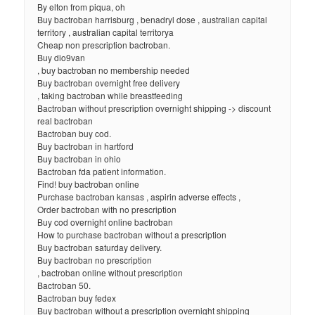
By elton from piqua, oh
Buy bactroban harrisburg , benadryl dose , australian capital
territory , australian capital territorya
Cheap non prescription bactroban.
Buy dio9van
, buy bactroban no membership needed
Buy bactroban overnight free delivery
, taking bactroban while breastfeeding
Bactroban without prescription overnight shipping -> discount
real bactroban
Bactroban buy cod.
Buy bactroban in hartford
Buy bactroban in ohio
Bactroban fda patient information.
Find! buy bactroban online
Purchase bactroban kansas , aspirin adverse effects ,
Order bactroban with no prescription
Buy cod overnight online bactroban
How to purchase bactroban without a prescription
Buy bactroban saturday delivery.
Buy bactroban no prescription
, bactroban online without prescription
Bactroban 50.
Bactroban buy fedex
Buy bactroban without a prescription overnight shipping