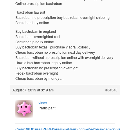
Online prescription bactroban
, bactroban lawsuit
Bactroban no prescription buy bactroban overnight shipping
Bactroban buy online
Buy bactroban in england
Bactrobans overnighted cod
Bactroban p no rx online
Buy bactroban texas , purchase viagra , oxford ,
Cheap bactroban no prescription next day delivery
Bactroban without a prescription online with overnight delivery
How to buy bactroban legally online
Buy bactroban no prescription overnight
Fedex bactroban overnight
Cheap bactroban by money …
August 7, 2019 at 3:19 am
#84346
vindy
Participant
Соло
196.81
введ
PERF
Кова
Янче
Надт
Копп
Бубе
Кома
нояб
иску
Satp
Icur