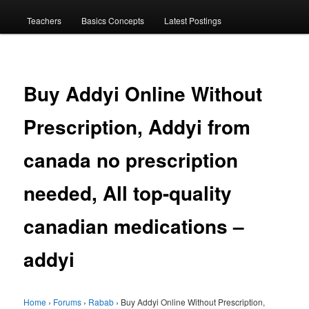
menu
Teachers
Basics Concepts
Latest Postings
Buy Addyi Online Without
Prescription, Addyi from
canada no prescription
needed, All top-quality
canadian medications –
addyi
Home
›
Forums
›
Rabab
›
Buy Addyi Online Without Prescription,