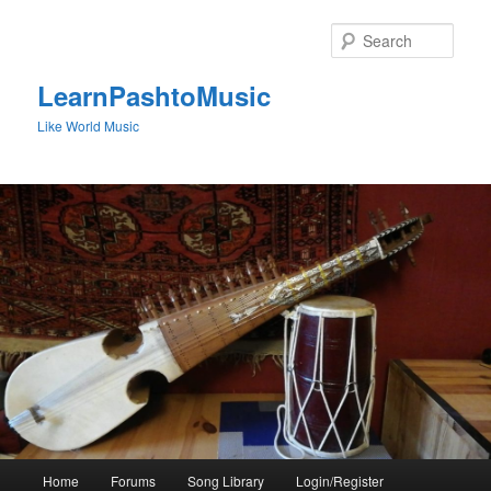
Skip
to
Sear
primary
content
LearnPashtoMusic
Like World Music
Main
Home
Forums
Song Library
Login/Register