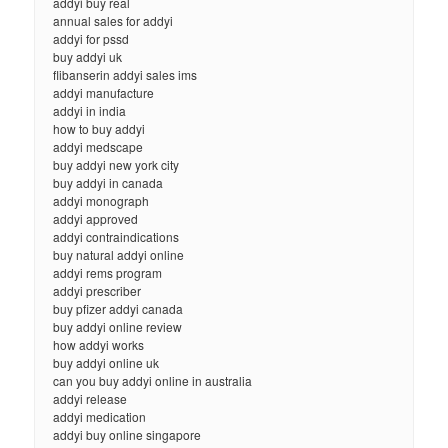
addyi buy real
annual sales for addyi
addyi for pssd
buy addyi uk
flibanserin addyi sales ims
addyi manufacture
addyi in india
how to buy addyi
addyi medscape
buy addyi new york city
buy addyi in canada
addyi monograph
addyi approved
addyi contraindications
buy natural addyi online
addyi rems program
addyi prescriber
buy pfizer addyi canada
buy addyi online review
how addyi works
buy addyi online uk
can you buy addyi online in australia
addyi release
addyi medication
addyi buy online singapore