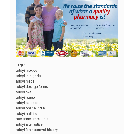
Tags:
addyi mexico
addyi in nigeria
addyi msds
addyi dosage forms
addyi cvs
addyi name
addyi sales rep
addyi online india
addyi half life
buy addyi from india
addyi alternative
addyi fda approval history