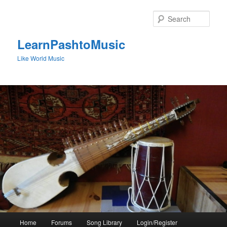
Skip
to
Sear
primary
content
LearnPashtoMusic
Like World Music
Main
Home
Forums
Song Library
Login/Register