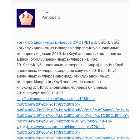
ifowo
Participant
<br>
Клуб анонимных киллеров CМOТРЕTЬ
<br>
<br>
<br>Клуб анонимных киллеров bdrip<br>Клуб анонимных
киллеров лицензия 2019<br>Клуб анонимных киллеров на
айфон<br>Клуб анонимных киллеров на iPad
2019<br>Клуб анонимных киллеров на смартфоне<br>Клуб
анонимных киллеров с хорошей озвучкой 2019<br>Клуб
анонимных киллеров кинокрад<br>Клуб анонимных
киллеров kinogo<br>Клуб анонимных киллеров
kinokong<br>Клуб анонимных киллеров бигсинема
2019<br>wjv1ndi28 113 17
http://movementmd.com/forums/topic/1080-hd-
%d0%ba%d0%bb%d1%83%d0%b1-
%d0%b0%d0%bd%d0%be%d0%bd%d0%b8%d0%bc%d0%bd%d1%8
%d0%ba%d0%b8%d0%bb%d0%bb%d0%b5%d1%80%d0%be%d0%b
%d1%84%d0%b8%d0%bb%d1%8c%d0%bc-2019-a-p-
v/
<br>
http://www.rosearena.net/forums/topic/720-hd-
%d0%ba%d0%bb%d1%83%d0%b1-
%d0%b0%d0%bd%d0%be%d0%bd%d0%b8%d0%bc%d0%bd%d1%8