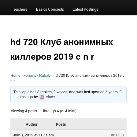
menu
Teachers
Basics Concepts
Latest Postings
hd 720 Клуб анонимных
киллеров 2019 c n r
Home
›
Forums
›
Rabab
›
hd 720 Клуб анонимных киллеров 2019 c
n r
This topic has 3 replies, 2 voices, and was last updated
5 years, 9
months ago
by
vindy
.
Viewing 4 posts - 1 through 4 (of 4 total)
Author
Posts
July 3, 2019 at 11:51 am
#81603