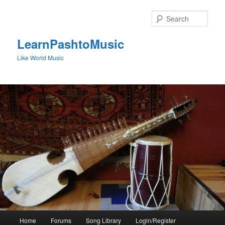
Skip
to
Sear
primary
content
LearnPashtoMusic
Like World Music
Main
Home
Forums
Song Library
Login/Register