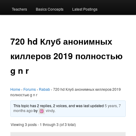
menu
Teachers
Basics Concepts
Latest Postings
720 hd Клуб анонимных
киллеров 2019 полностью
g n r
Home
›
Forums
›
Rabab
›
720 hd Клуб анонимных киллеров 2019
полностью g n r
This topic has 2 replies, 2 voices, and was last updated
5 years, 7
months ago
by
vindy
.
Viewing 3 posts - 1 through 3 (of 3 total)