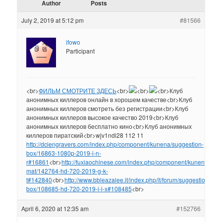
Author
Posts
July 2, 2019 at 5:12 pm
#81566
ifowo
Participant
<br>
ФИЛЬМ СМОТРИТЕ ЗДЕСЬ
<br>
<br>
<br>Клуб
анонимных киллеров онлайн в хорошем качестве<br>Клуб
анонимных киллеров смотреть без регистрации<br>Клуб
анонимных киллеров высокое качество 2019<br>Клуб
анонимных киллеров бесплатно кино<br>Клуб анонимных
киллеров пиратский<br>wjv1ndi28 112 11
http://dciengravers.com/index.php/component/kunena/suggestion-
box/16863-1080p-2019-i-n-
r#16861
<br>
http://fuxiaochinese.com/index.php/component/kunena/wel
mat/142764-hd-720-2019-g-k-
t#142840
<br>
http://www.bbleazalee.it/index.php/it/forum/suggestion-
box/108685-hd-720-2019-i-l-x#108485
<br>
April 6, 2020 at 12:35 am
#152766