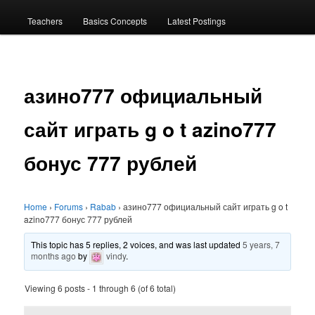
menu
Teachers
Basics Concepts
Latest Postings
азино777 официальный
сайт играть g o t azino777
бонус 777 рублей
Home
›
Forums
›
Rabab
›
азино777 официальный сайт играть g o t
azino777 бонус 777 рублей
This topic has 5 replies, 2 voices, and was last updated
5 years, 7
months ago
by
vindy
.
Viewing 6 posts - 1 through 6 (of 6 total)