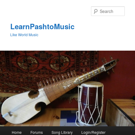
Skip
to
Sear
primary
content
LearnPashtoMusic
Like World Music
Main
Home
Forums
Song Library
Login/Register