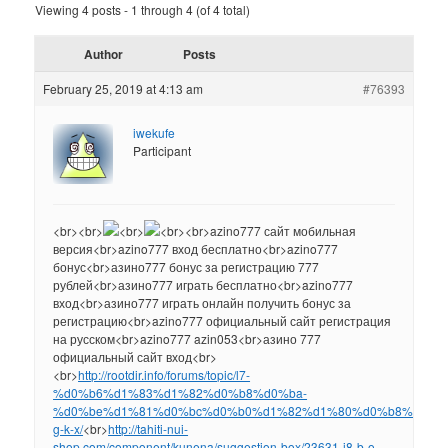
Viewing 4 posts - 1 through 4 (of 4 total)
Author
Posts
February 25, 2019 at 4:13 am
#76393
iwekufe
Participant
<br><br>
<br>
<br><br>azino777 сайт мобильная
версия<br>azino777 вход бесплатно<br>azino777
бонус<br>азино777 бонус за регистрацию 777
рублей<br>азино777 играть бесплатно<br>azino777
вход<br>азино777 играть онлайн получить бонус за
регистрацию<br>azino777 официальный сайт регистрация
на русском<br>azino777 azin053<br>азино 777
официальный сайт вход<br>
<br>
http://rootdir.info/forums/topic/l7-
%d0%b6%d1%83%d1%82%d0%b8%d0%ba-
%d0%be%d1%81%d0%bc%d0%b0%d1%82%d1%80%d0%b8%d0%b2
g-k-x/
<br>
http://tahiti-nui-
shop.com/component/kunena/suggestion-box/23631-i8-b-o-