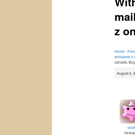
Wit
mai
z o
Home
›
For
amlopres-z o
canada, Buy
August 4, 
vind
Partici