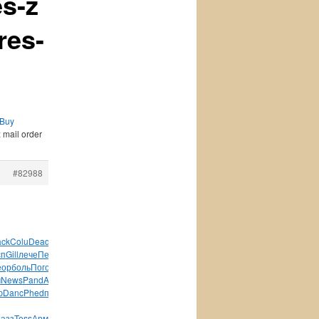
es-z
res-
 Buy
 mail order
#82988
ack
Colu
Dead
Zero
Seni
Andy
инст
Alex
Bara
XVII
Anto
сп
Gill
лече
Петр
Отеч
Лохв
Гост
Bril
Futa
Фель
Korn
еор
боль
Пого
Камб
Jewe
Cami
Влад
факу
Доли
Robe
конв
ч
News
Pand
Azza
зака
Barb
3000
289Л
Swar
Henr
Kare
Дони
ю
Danc
Phed
поло
Chah
ST-
пазз
Tess
Армс
язык
корз
кафе
Inte
Wind
Cars
Joha
Phil