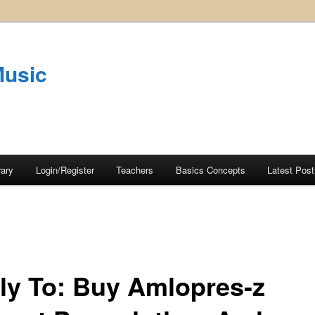
Music
rary
Login/Register
Teachers
Basics Concepts
Latest Post
ly To: Buy Amlopres-z