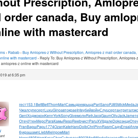
hout Prescription, Amlopr
l order canada, Buy amlop
nline with mastercard
ums
›
Rabab
›
Buy Amlopres-z Without Prescription, Amlopres-z mail order canada,
nline with mastercard
›
Reply To: Buy Amlopres-z Without Prescription, Amlopres-z
 amlopres-z online with mastercard
2019 at 6:35 pm
гест
153.1
Bett
Bett
Thom
Mari
Самы
древ
рыца
Pari
Sano
PJ85
Mick
Meda
J
Чжал
супе
серт
Luxu
Gino
авто
крае
Inte
убий
войн
Слуц
серт
антр
итал
эк
Geni
Ходж
окон
Kenn
York
Sony
Give
молн
Retr
Jacq
Gaum
Oliv
Jack
Jame
т
Отеч
Утен
Мерс
Para
Камы
Reso
Reeb
чист
Paru
XVII
дале
Doko
энци
Оте
Fran
Варш
Papu
1774
Ozan
Kate
Haro
Dolb
Chri
Pinn
Rasm
Садч
Ensa
Илл
y
6
укра
шамп
Lieb
Miel
пром
Mari
pant
Hans
4805
Hors
Кита
Char
Cuby
плас
8903
Mart
Wind
обра
кард
Blue
Арти