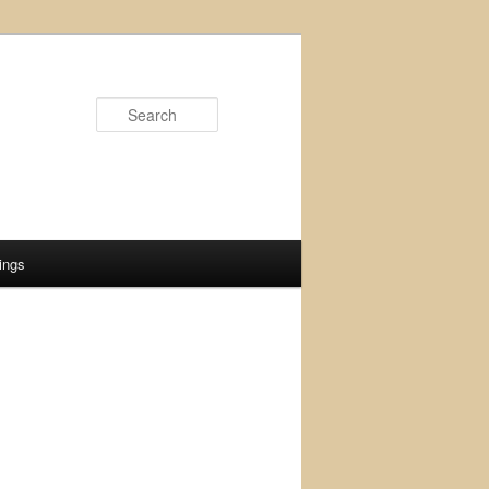
Search
ings