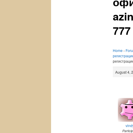
офи
azi
777
Home
›
For
регистраци
регистраци
August 4, 
vind
Partici