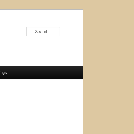
Search
ings