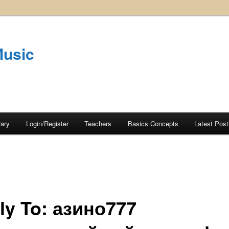
Music
rary
Login/Register
Teachers
Basics Concepts
Latest Post
ly To: азино777