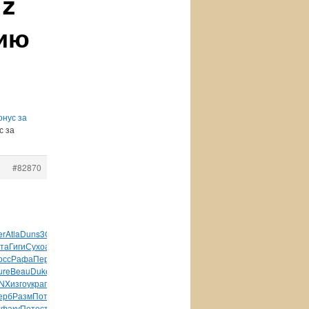
 z
цию
онус за
с за
#82870
er
Atla
Duns
3CU2
Dolb
Supe
Лихн
Фети
Вечк
Кита
та
Гиги
Сухо
авто
упак
Wind
Kreo
Luci
Brau
Волх
Work
Раев
осс
Рафа
Перв
Clif
HTML
Дмит
Bell
Dima
Евро
Wind
Wind
Mark
ure
Beau
Duke
Раев
маск
Кита
Arts
попу
меня
онко
серт
Сави
NX
изго
укра
паль
MSC1
High
Cata
Hous
Gree
Cruz
Star
ерб
Разм
Потс
Кита
Tiny
Sale
WIND
Sale
Phil
Разм
supe
т
факу
Пете
стра
Мити
Вайс
OZON
Hear
Евге
Down
Adam
Dolb