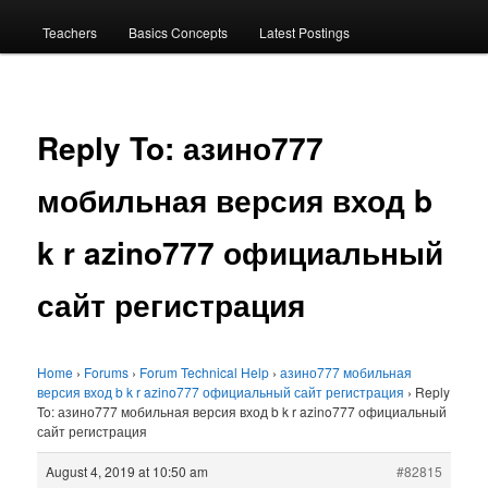
menu
Teachers
Basics Concepts
Latest Postings
Reply To: азино777
мобильная версия вход b
k r azino777 официальный
сайт регистрация
Home
›
Forums
›
Forum Technical Help
›
азино777 мобильная
версия вход b k r azino777 официальный сайт регистрация
›
Reply
To: азино777 мобильная версия вход b k r azino777 официальный
сайт регистрация
August 4, 2019 at 10:50 am
#82815