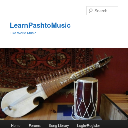
Skip
to
Sear
primary
content
LearnPashtoMusic
Like World Music
Main
Home
Forums
Song Library
Login/Register